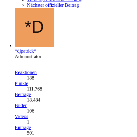
Nächster offizieller Beitrag
*djpatrick*
Administrator
Reaktionen
188
Punkte
111.768
Beiträge
18.484
Bilder
106
Videos
1
Einträge
501