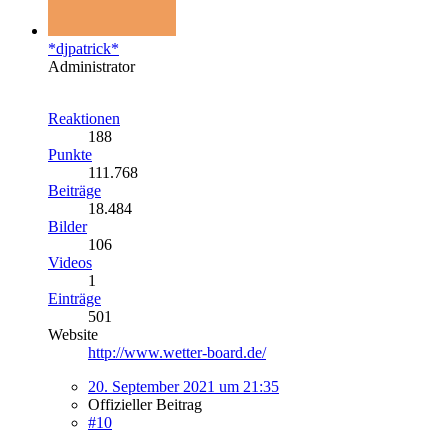
*djpatrick*
Administrator
Reaktionen
188
Punkte
111.768
Beiträge
18.484
Bilder
106
Videos
1
Einträge
501
Website
http://www.wetter-board.de/
20. September 2021 um 21:35
Offizieller Beitrag
#10