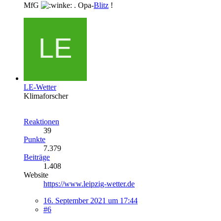
MfG
. Opa-
Blitz
!
LE-Wetter
Klimaforscher
Reaktionen
39
Punkte
7.379
Beiträge
1.408
Website
https://www.leipzig-wetter.de
16. September 2021 um 17:44
#6