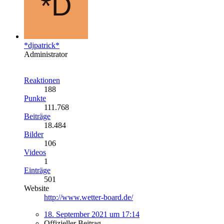
*djpatrick*
Administrator
Reaktionen
188
Punkte
111.768
Beiträge
18.484
Bilder
106
Videos
1
Einträge
501
Website
http://www.wetter-board.de/
18. September 2021 um 17:14
Offizieller Beitrag