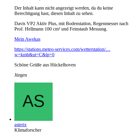
Der Inhalt kann nicht angezeigt werden, da du keine
Berechtigung hast, diesen Inhalt zu sehen.
Davis VP2 Aktiv Plus, mit Bodenstation, Regenmesser nach
Prof. Hellmann 100 cm² und Feinstaub Messung.
Mein Awekas
https://stations.meteo-services.com/wetterstation/…
w=kmh&ut=C&lp=0
Schöne Grüße aus Hückelhoven
Jürgen
asterix
Klimaforscher