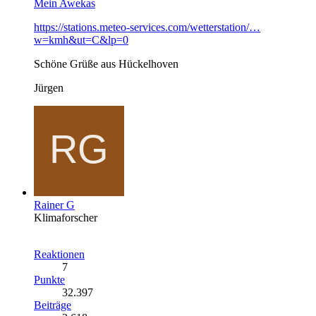
Mein Awekas
https://stations.meteo-services.com/wetterstation/…
w=kmh&ut=C&lp=0
Schöne Grüße aus Hückelhoven
Jürgen
Rainer G
Klimaforscher
Reaktionen
7
Punkte
32.397
Beiträge