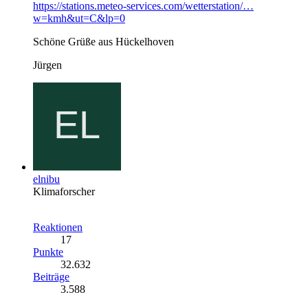
https://stations.meteo-services.com/wetterstation/…
w=kmh&ut=C&lp=0
Schöne Grüße aus Hückelhoven
Jürgen
elnibu
Klimaforscher
Reaktionen
17
Punkte
32.632
Beiträge
3.588