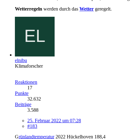
Wetterregeln
werden durch das
Wetter
geregelt.
elnibu
Klimaforscher
Reaktionen
17
Punkte
32.632
Beiträge
3.588
25. Februar 2022 um 07:28
#183
G
rünlandtemperatur
2022 Hückelhoven 188,4