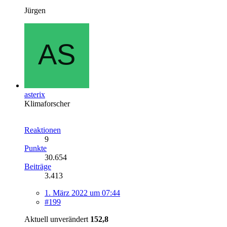
Jürgen
asterix
Klimaforscher
Reaktionen
9
Punkte
30.654
Beiträge
3.413
1. März 2022 um 07:44
#199
Aktuell unverändert
152,8