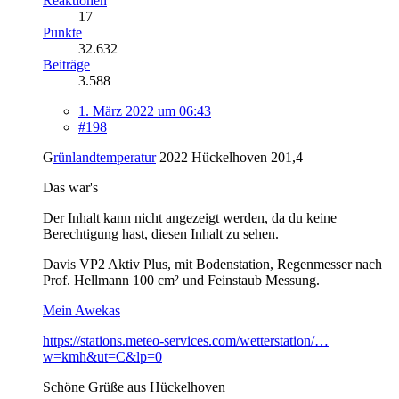
Reaktionen
17
Punkte
32.632
Beiträge
3.588
1. März 2022 um 06:43
#198
G
rünlandtemperatur
2022 Hückelhoven 201,4
Das war's
Der Inhalt kann nicht angezeigt werden, da du keine
Berechtigung hast, diesen Inhalt zu sehen.
Davis VP2 Aktiv Plus, mit Bodenstation, Regenmesser nach
Prof. Hellmann 100 cm² und Feinstaub Messung.
Mein Awekas
https://stations.meteo-services.com/wetterstation/…
w=kmh&ut=C&lp=0
Schöne Grüße aus Hückelhoven