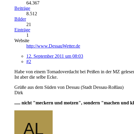
64.367
Beiträge
8.512
Bilder
21
Einträge
1
Website
http://www.DessauWetter.de
12. September 2011 um 08:03
#2
Habe von einem Tornadoverdacht bei Peißen in der MZ gelese
Ist aber die selbe Ecke.
Grüße aus dem Süden von Dessau (Stadt Dessau-Roßlau)
Dirk
..... nicht "meckern und motzen", sondern "machen und klo