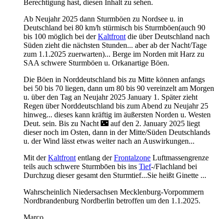
Berechtigung hast, diesen Inhalt zu sehen.
Ab Neujahr 2025 dann Sturmböen zu Nordsee u. in
Deutschland bei 80 km/h stürmisch bis Sturmböen(auch 90
bis 100 möglich bei der
Kaltfront
die über Deutschland nach
Süden zieht die nächsten Stunden... aber ab der Nacht/Tage
zum 1.1.2025 zuerwarten)... Berge im Norden mit Harz zu
SAA schwere Sturmböen u. Orkanartige Böen.
Die Böen in Norddeutschland bis zu Mitte können anfangs
bei 50 bis 70 liegen, dann um 80 bis 90 vereinzelt am Morgen
u. über den Tag an Neujahr 2025 January 1. Später zieht
Regen über Norddeutschland bis zum Abend zu Neujahr 25
hinweg... dieses kann kräftig im äußersten Norden u. Westen
Deut. sein. Bis zu Nacht 🌃 auf den 2. January 2025 liegt
dieser noch im Osten, dann in der Mitte/Süden Deutschlands
u. der Wind lässt etwas weiter nach an Auswirkungen...
Mit der
Kaltfront
entlang der
Frontalzone
Luftmassengrenze
teils auch schwere Sturmbōen bis ins
Tief
-/Flachland bei
Durchzug dieser gesamt den Sturmtief...Sie heißt Ginette ...
Wahrscheinlich Niedersachsen Mecklenburg-Vorpommern
Nordbrandenburg Nordberlin betroffen um den 1.1.2025.
Marco