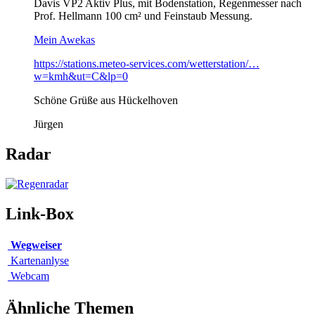
Davis VP2 Aktiv Plus, mit Bodenstation, Regenmesser nach
Prof. Hellmann 100 cm² und Feinstaub Messung.
Mein Awekas
https://stations.meteo-services.com/wetterstation/…
w=kmh&ut=C&lp=0
Schöne Grüße aus Hückelhoven
Jürgen
Radar
Link-Box
Wegweiser
Kartenanlyse
Webcam
Ähnliche Themen