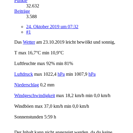
Punkte
32.632
Beiträge
3.588
24. Oktober 2019 um 07:32
#1
Das
Wetter
am 23.10.2019 leicht bewölkt und sonnig,
T max 16,7°C min 10,9°C
Luftfeuchte max 92% min 81%
Luftdruck
max 1022,4
hPa
min 1007,9
hPa
Niederschlag
0,2 mm
Windgeschwindigkeit
max 18,2 km/h min 0,0 km/h
Windböen max 37,0 km/h min 0,0 km/h
Sonnenstunden 5:59 h
Der Inhalt kann nicht angezeigt werden, da du keine