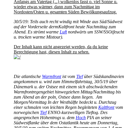
Anfangs am Vatertag (...) wolkenlos fasst o. viel Sonne u.
wieder etwas wärmer, dann zum Nachmittag im
Nordosten/Osten u. gesamten Süden Bewölkungsaufzug.
30/5/19: Teils auch recht windig mit Winde aus Süd/Südwest
auf der Vorderseite dermKaltfront heute Nachmittag zum
Abend. Es strömt warme
Luft
nordwärts um SSW/SSO(feucht
u. trocken warme Mixtour).
Der Inhalt kann nicht angezeigt werden, da du keine
Berechtigung hast, diesen Inhalt zu sehen.
Die atlantische
Warmfront
ist vom
Tief
über Südskandinavien
angekommen u. wird zum Himmelfahrtstag, 30/5/19 über
Dänemark u. der Ostsee mit einem sich abschwächenden
Warmfrontregengebiet hinwegziehen Mittag/Nachmittag bis
zum Abend an der poln, Ostsee dann liegen.
Am
Morgen/Vormittag In der Westhälfte bedeckt u. Durchzug
einer schmalen von leichten Regen begleiteten
Kaltfront
vom
norwegischen
Tief
ENNO-kurzwelligen Tieftog. Des
angesprochen Höhentrogs u. dem
Hoch
PIA an seiner
Südwestflanke über dem Ostatlantik heute am Donnertag,
30/5/19 zum späten Nachmittag. Regenmengen von 1-4 mm