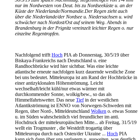
nur im Nordwesten von Deut. bis zu Nordseeküste u. an der
Küste der Niederlande/Normandie.Der Regen zieht auch
über die Niederlande/der Nordsee u. Niedersachsen u. wird
schwächer nach Nordost/Ost auf seinem Weg. Abends in
Brandenburg in der Prignitz vereinzelt leichter Regen o. nur
einzelne Regentropfen.
Nachfolgend trifft
Hoch
PIA ab Donnerstag, 30/5/19 über
Biskaya-Frankreichs nach Deutschland u. eine
Randhochbrücke wird hier sichtbar. Was eine leichte
atlantische erneute nachfolgen kurz dauernde westliche Zone
bei uns bedeutet. Mitteleuropa ist am Rand der Hochbrücke in
einer antizyklonalen Höhenströmung. Leicht
wechselhaft/leicht kühl/nur etwas wärmer mit
durchkommender Sonne, wolkig/bew., so das als
Himmelfahrtswetter. Das neue
Tief
in der westlichen
Atlantikströmung ist ENNO von Norwegen-Schweden mit
Regen, über Nord-, Mitteldeutschland
Wolken
o. etwas Sonne
u. im Süden wahrscheinlich viel freundlicher im anti.
Hochdruck der mitteleuropäischen Mitte... ab Freitag, 31/5/19
wellt ein Trogmuster , die Westdrift trogartig über
Mitteleuropa durch nach Osten/der Ukraine ...
Hoch
PIA
kann sich dann über uns verlagern u. ausweiten, was deutlich