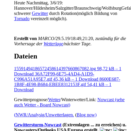
Heute Nachmittag, 3/6/19:
Hannover/Hildesheim/Salzgitter/Braunschweig/WolfsburgGefa
schwerer
Gewitter
durch Rotation(möglich Bildung von
Tornado
vereinzelt möglich).
Erstellt von
MARCO
/29.5.19/18:49,21:20,
zuständig für die
Vorhersage der
Wetterlage
/nächster Tage.
Dateien
15591494186572458614397660867082.jpg
98,72 kB – 1
Download
36A72F99-6E75-4AD4-A1D9-
C996A51A95E7.gif
45,36 kB – 1 Download
8600E687-
1B8F-4E98-B684-EBEE8312153F.gif
54,41 kB – 1
Download
Gewitterprognose/
Wetter
/Winterwetter/Link:
Nowcast (sehe
auch Wetter - Board Nowcast)
(
NWR/Analysig/Unwetterlagen.
(
Blog now)
Gewittersturm-Nowcast
(Extremlagen ... zu erreichen) u.
Nowcasters/Outlooks USA/Europa erstellt.