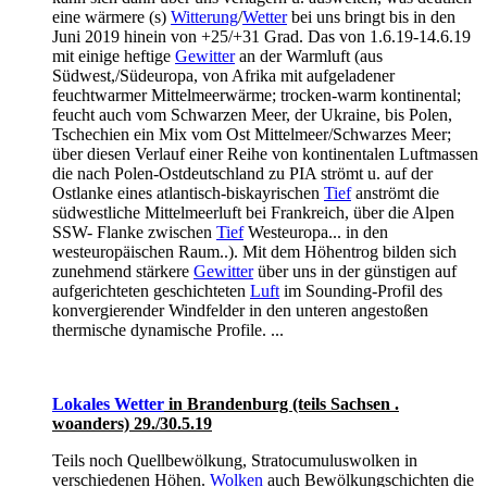
eine wärmere (s)
Witterung
/
Wetter
bei uns bringt bis in den
Juni 2019 hinein von +25/+31 Grad. Das von 1.6.19-14.6.19
mit einige heftige
Gewitter
an der Warmluft (aus
Südwest,/Südeuropa, von Afrika mit aufgeladener
feuchtwarmer Mittelmeerwärme; trocken-warm kontinental;
feucht auch vom Schwarzen Meer, der Ukraine, bis Polen,
Tschechien ein Mix vom Ost Mittelmeer/Schwarzes Meer;
über diesen Verlauf einer Reihe von kontinentalen Luftmassen
die nach Polen-Ostdeutschland zu PIA strömt u. auf der
Ostlanke eines atlantisch-biskayrischen
Tief
anströmt die
südwestliche Mittelmeerluft bei Frankreich, über die Alpen
SSW- Flanke zwischen
Tief
Westeuropa... in den
westeuropäischen Raum..). Mit dem Höhentrog bilden sich
zunehmend stärkere
Gewitter
über uns in der günstigen auf
aufgerichteten geschichteten
Luft
im Sounding-Profil des
konvergierender Windfelder in den unteren angestoßen
thermische dynamische Profile. ...
Lokales Wetter
in Brandenburg (teils Sachsen .
woanders) 29./30.5.19
Teils noch Quellbewölkung, Stratocumuluswolken in
verschiedenen Höhen.
Wolken
auch Bewölkungschichten die