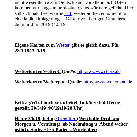
nicht wesentlich als in Deutschland, vor allem nach Osten
kommen wir langsam nordostwärts ins wärmere gefielte. Hier
soll sich bald bes. warme
Luft
weiter aufheizen u. recht für
eine labile Umlagerung ... Gefahr von heftigen Gewittern
dann im Juni 2019 (4.6.19 -
Eigene Karten zum
Wetter
gibt es gleich dazu. Für
28.5.19/29.5.19.
Wetterkarten/wetter3.
Quelle
:
http://www.wetter3.de
Wetterkarten/Wetterpate Quelle
:
http://www.wetterpate.de
Beitrag/Wird noch verarbeitet. In kürze bald fertig
gestellt
, 30/5/19-4/6/19(19/20 Uh
r)
Heute 3/6/19, heftige
Gewitter
(Westhäfte Deut. am
Morgen u. Vormittag), ab Nachmittag u. Abend weiter
östlich- Südwest zu Baden - Würtenberg