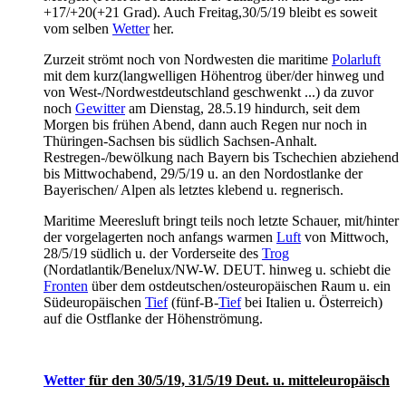
+17/+20(+21 Grad). Auch Freitag,30/5/19 bleibt es soweit
vom selben
Wetter
her.
Zurzeit strömt noch von Nordwesten die maritime
Polarluft
mit dem kurz(langwelligen Höhentrog über/der hinweg und
von West-/Nordwestdeutschland geschwenkt ...) da zuvor
noch
Gewitter
am Dienstag, 28.5.19 hindurch, seit dem
Morgen bis frühen Abend, dann auch Regen nur noch in
Thüringen-Sachsen bis südlich Sachsen-Anhalt.
Restregen-/bewölkung nach Bayern bis Tschechien abziehend
bis Mittwochabend, 29/5/19 u. an den Nordostlanke der
Bayerischen/ Alpen als letztes klebend u. regnerisch.
Maritime Meeresluft bringt teils noch letzte Schauer, mit/hinter
der vorgelagerten noch anfangs warmen
Luft
von Mittwoch,
28/5/19 südlich u. der Vorderseite des
Trog
(Nordatlantik/Benelux/NW-W. DEUT. hinweg u. schiebt die
Fronten
über dem ostdeutschen/osteuropäischen Raum u. ein
Südeuropäischen
Tief
(fünf-B-
Tief
bei Italien u. Österreich)
auf die Ostflanke der Höhenströmung.
Wetter
für den 30/5/19, 31/5/19 Deut. u. mitteleuropäisch