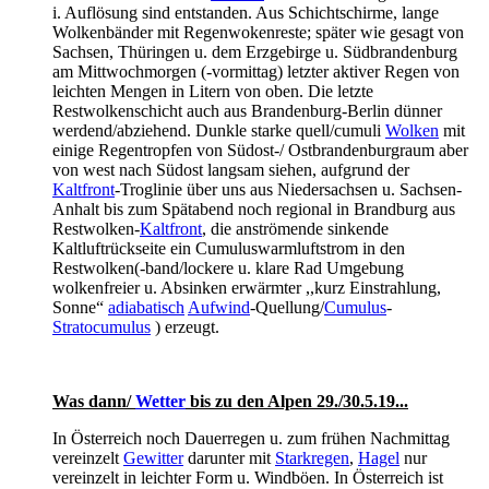
i. Auflösung sind entstanden. Aus Schichtschirme, lange
Wolkenbänder mit Regenwokenreste; später wie gesagt von
Sachsen, Thüringen u. dem Erzgebirge u. Südbrandenburg
am Mittwochmorgen (-vormittag) letzter aktiver Regen von
leichten Mengen in Litern von oben. Die letzte
Restwolkenschicht auch aus Brandenburg-Berlin dünner
werdend/abziehend. Dunkle starke quell/cumuli
Wolken
mit
einige Regentropfen von Südost-/ Ostbrandenburgraum aber
von west nach Südost langsam siehen, aufgrund der
Kaltfront
-Troglinie über uns aus Niedersachsen u. Sachsen-
Anhalt bis zum Spätabend noch regional in Brandburg aus
Restwolken-
Kaltfront
, die anströmende sinkende
Kaltluftrückseite ein Cumuluswarmluftstrom in den
Restwolken(-band/lockere u. klare Rad Umgebung
wolkenfreier u. Absinken erwärmter ,,kurz Einstrahlung,
Sonne“
adiabatisch
Aufwind
-Quellung/
Cumulus
-
Stratocumulus
) erzeugt.
Was dann/
Wetter
bis zu den Alpen 29./30.5.19...
In Österreich noch Dauerregen u. zum frühen Nachmittag
vereinzelt
Gewitter
darunter mit
Starkregen
,
Hagel
nur
vereinzelt in leichter Form u. Windböen. In Österreich ist