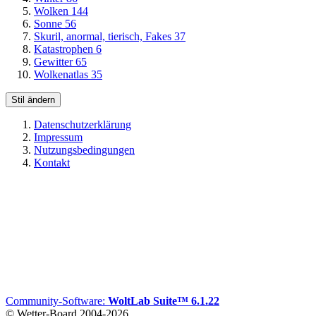
Wolken
144
Sonne
56
Skuril, anormal, tierisch, Fakes
37
Katastrophen
6
Gewitter
65
Wolkenatlas
35
Stil ändern
Datenschutzerklärung
Impressum
Nutzungsbedingungen
Kontakt
Community-Software:
WoltLab Suite™ 6.1.22
© Wetter-Board 2004-2026