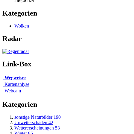
249,06 kB
Kategorien
Wolken
Radar
Link-Box
Wegweiser
Kartenanlyse
Webcam
Kategorien
sonstige Naturbilder
190
Unwetterschäden
42
Wettererscheinungen
53
Winter
86