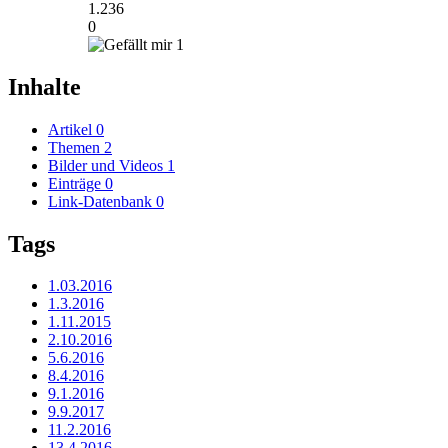
1.236
0
1
Inhalte
Artikel
0
Themen
2
Bilder und Videos
1
Einträge
0
Link-Datenbank
0
Tags
1.03.2016
1.3.2016
1.11.2015
2.10.2016
5.6.2016
8.4.2016
9.1.2016
9.9.2017
11.2.2016
13.4.2016