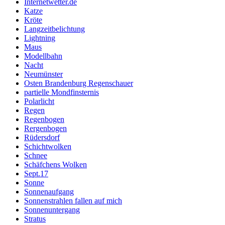
Internetwetter.de
Katze
Kröte
Langzeitbelichtung
Lightning
Maus
Modellbahn
Nacht
Neumünster
Osten Brandenburg Regenschauer
partielle Mondfinsternis
Polarlicht
Regen
Regenbogen
Rergenbogen
Rüdersdorf
Schichtwolken
Schnee
Schäfchens Wolken
Sept.17
Sonne
Sonnenaufgang
Sonnenstrahlen fallen auf mich
Sonnenuntergang
Stratus