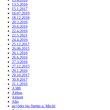
13.5.2016
15.1.2017
16.07.2019
18.12.2018
20.3.2016
20.6.2016
22.4.2016
22.5.2021
24.4.2016
25.12.2017
26.06.2015
26.1.2016
26.6.2016
27.3.2016
27.12.2015
29.1.2016
29.10.2017
30.9.2017
31.1.2016
A388
Airbus
Airport
Alto
an Oder bis Stettin u. Meckl