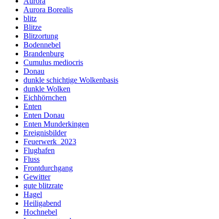
Aurora
Aurora Borealis
blitz
Blitze
Blitzortung
Bodennebel
Brandenburg
Cumulus mediocris
Donau
dunkle schichtige Wolkenbasis
dunkle Wolken
Eichhörnchen
Enten
Enten Donau
Enten Munderkingen
Ereignisbilder
Feuerwerk_2023
Flughafen
Fluss
Frontdurchgang
Gewitter
gute blitzrate
Hagel
Heiligabend
Hochnebel