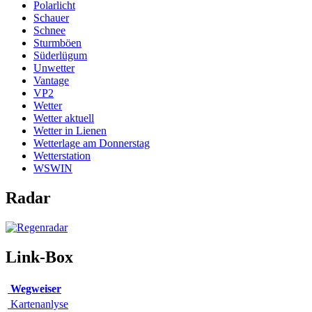
Polarlicht
Schauer
Schnee
Sturmböen
Süderlügum
Unwetter
Vantage
VP2
Wetter
Wetter aktuell
Wetter in Lienen
Wetterlage am Donnerstag
Wetterstation
WSWIN
Radar
Link-Box
Wegweiser
Kartenanlyse