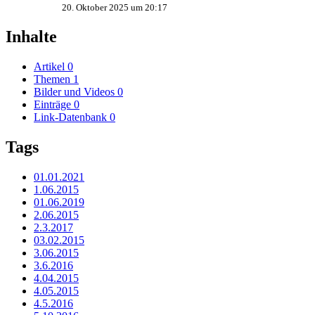
20. Oktober 2025 um 20:17
Inhalte
Artikel
0
Themen
1
Bilder und Videos
0
Einträge
0
Link-Datenbank
0
Tags
01.01.2021
1.06.2015
01.06.2019
2.06.2015
2.3.2017
03.02.2015
3.06.2015
3.6.2016
4.04.2015
4.05.2015
4.5.2016