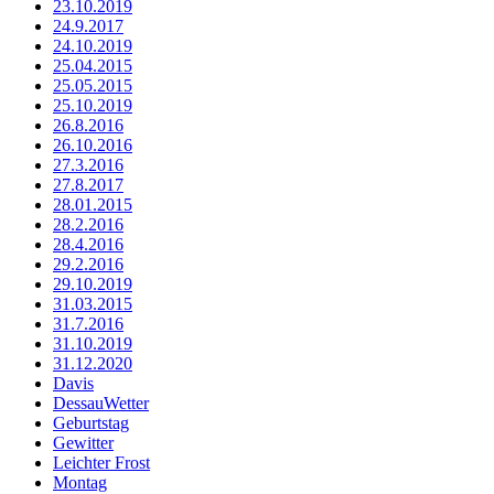
23.10.2019
24.9.2017
24.10.2019
25.04.2015
25.05.2015
25.10.2019
26.8.2016
26.10.2016
27.3.2016
27.8.2017
28.01.2015
28.2.2016
28.4.2016
29.2.2016
29.10.2019
31.03.2015
31.7.2016
31.10.2019
31.12.2020
Davis
DessauWetter
Geburtstag
Gewitter
Leichter Frost
Montag