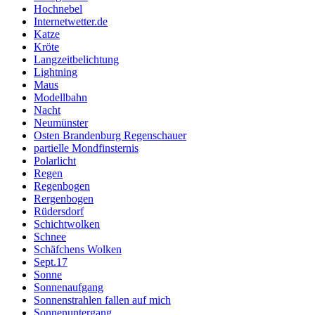
Hochnebel
Internetwetter.de
Katze
Kröte
Langzeitbelichtung
Lightning
Maus
Modellbahn
Nacht
Neumünster
Osten Brandenburg Regenschauer
partielle Mondfinsternis
Polarlicht
Regen
Regenbogen
Rergenbogen
Rüdersdorf
Schichtwolken
Schnee
Schäfchens Wolken
Sept.17
Sonne
Sonnenaufgang
Sonnenstrahlen fallen auf mich
Sonnenuntergang