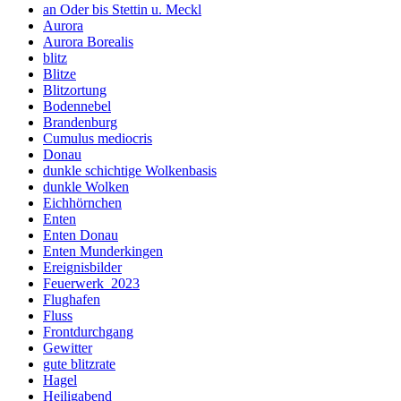
an Oder bis Stettin u. Meckl
Aurora
Aurora Borealis
blitz
Blitze
Blitzortung
Bodennebel
Brandenburg
Cumulus mediocris
Donau
dunkle schichtige Wolkenbasis
dunkle Wolken
Eichhörnchen
Enten
Enten Donau
Enten Munderkingen
Ereignisbilder
Feuerwerk_2023
Flughafen
Fluss
Frontdurchgang
Gewitter
gute blitzrate
Hagel
Heiligabend