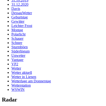
31.10.2019
31.12.2020
Davis
DessauWetter
Geburtstag
Gewitter
Leichter Frost
Montag
Polarlicht
Schauer
Schnee
Sturmböen
Süderlügum
Unwetter
Vantage
VP2
Wetter
Wetter aktuell
Wetter in Lienen
Wetterlage am Donnerstag
Wetterstation
WSWIN
Radar