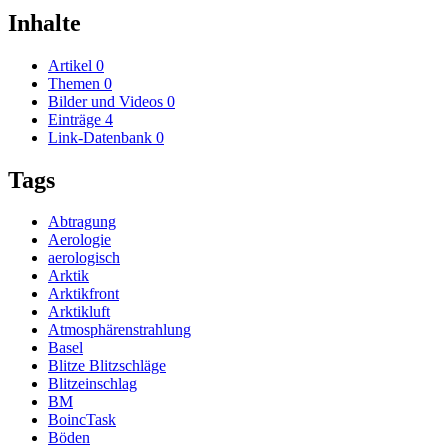
Inhalte
Artikel
0
Themen
0
Bilder und Videos
0
Einträge
4
Link-Datenbank
0
Tags
Abtragung
Aerologie
aerologisch
Arktik
Arktikfront
Arktikluft
Atmosphärenstrahlung
Basel
Blitze Blitzschläge
Blitzeinschlag
BM
BoincTask
Böden