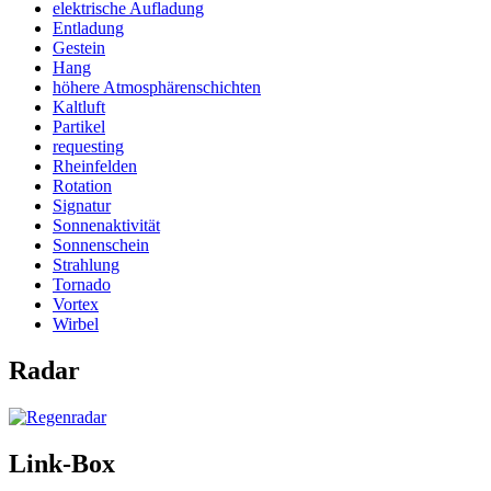
elektrische Aufladung
Entladung
Gestein
Hang
höhere Atmosphärenschichten
Kaltluft
Partikel
requesting
Rheinfelden
Rotation
Signatur
Sonnenaktivität
Sonnenschein
Strahlung
Tornado
Vortex
Wirbel
Radar
Link-Box