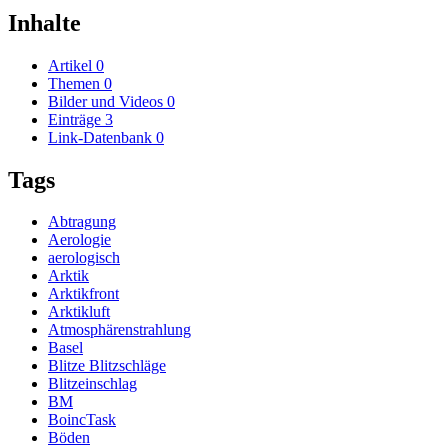
Inhalte
Artikel
0
Themen
0
Bilder und Videos
0
Einträge
3
Link-Datenbank
0
Tags
Abtragung
Aerologie
aerologisch
Arktik
Arktikfront
Arktikluft
Atmosphärenstrahlung
Basel
Blitze Blitzschläge
Blitzeinschlag
BM
BoincTask
Böden