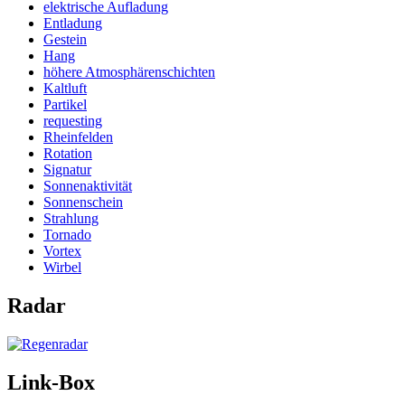
elektrische Aufladung
Entladung
Gestein
Hang
höhere Atmosphärenschichten
Kaltluft
Partikel
requesting
Rheinfelden
Rotation
Signatur
Sonnenaktivität
Sonnenschein
Strahlung
Tornado
Vortex
Wirbel
Radar
Link-Box