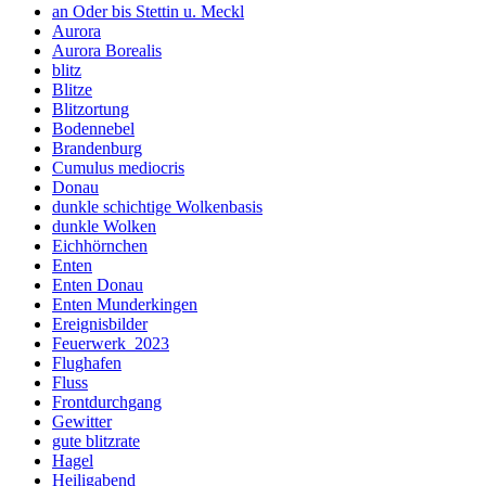
an Oder bis Stettin u. Meckl
Aurora
Aurora Borealis
blitz
Blitze
Blitzortung
Bodennebel
Brandenburg
Cumulus mediocris
Donau
dunkle schichtige Wolkenbasis
dunkle Wolken
Eichhörnchen
Enten
Enten Donau
Enten Munderkingen
Ereignisbilder
Feuerwerk_2023
Flughafen
Fluss
Frontdurchgang
Gewitter
gute blitzrate
Hagel
Heiligabend