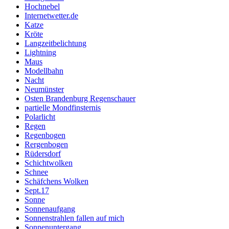
Hochnebel
Internetwetter.de
Katze
Kröte
Langzeitbelichtung
Lightning
Maus
Modellbahn
Nacht
Neumünster
Osten Brandenburg Regenschauer
partielle Mondfinsternis
Polarlicht
Regen
Regenbogen
Rergenbogen
Rüdersdorf
Schichtwolken
Schnee
Schäfchens Wolken
Sept.17
Sonne
Sonnenaufgang
Sonnenstrahlen fallen auf mich
Sonnenuntergang