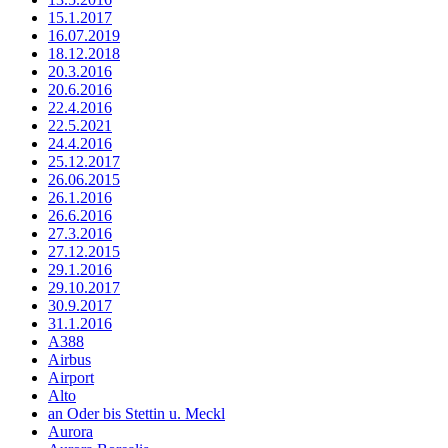
15.1.2017
16.07.2019
18.12.2018
20.3.2016
20.6.2016
22.4.2016
22.5.2021
24.4.2016
25.12.2017
26.06.2015
26.1.2016
26.6.2016
27.3.2016
27.12.2015
29.1.2016
29.10.2017
30.9.2017
31.1.2016
A388
Airbus
Airport
Alto
an Oder bis Stettin u. Meckl
Aurora