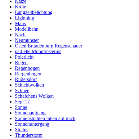
Katze
Kröte
Langzeitbelichtung
Lightning
Maus
Modellbahn
Nacht
Neumünster
Osten Brandenburg Regenschauer
partielle Mondfinsternis
Polarlicht
Regen
Regenbogen
Rergenbogen
Rüdersdorf
Schichtwolken
Schnee
Schäfchens Wolken
Sept.17
Sonne
Sonnenaufgang
Sonnenstrahlen fallen auf mich
Sonnenuntergang
Stratus
Thunderstorm