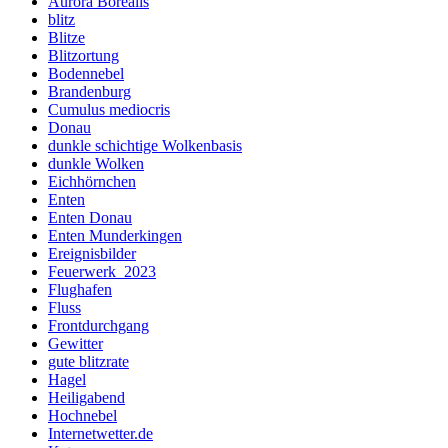
Aurora Borealis
blitz
Blitze
Blitzortung
Bodennebel
Brandenburg
Cumulus mediocris
Donau
dunkle schichtige Wolkenbasis
dunkle Wolken
Eichhörnchen
Enten
Enten Donau
Enten Munderkingen
Ereignisbilder
Feuerwerk_2023
Flughafen
Fluss
Frontdurchgang
Gewitter
gute blitzrate
Hagel
Heiligabend
Hochnebel
Internetwetter.de