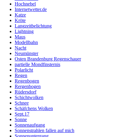
Hochnebel
Internetwetter.de
Katze
Kröte
Langzeitbelichtung
Lightning
Maus
Modellbahn
Nacht
Neumünster
Osten Brandenburg Regenschauer
partielle Mondfinsternis
Polarlicht
Regen
Regenbogen
Rergenbogen
Rüdersdorf
Schichtwolken
Schnee
Schäfchens Wolken
Sept.17
Sonne
Sonnenaufgang
Sonnenstrahlen fallen auf mich
Sonnenuntergang