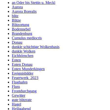
an Oder bis Stettin u. Meckl
Aurora
Aurora Borealis
blitz
Blitze
Blitzortung
Bodennebel
Brandenburg
Cumulus mediocris
Donau
dunkle schichtige Wolkenbasis
dunkle Wolken
Eichhörnchen
Enten
Enten Donau
Enten Munderkingen
Ereignisbilder
Feuerwerk_2023
Flughafen
Fluss
Frontdurchgang
Gewitter
gute blitzrate
Hagel
Heiligabend