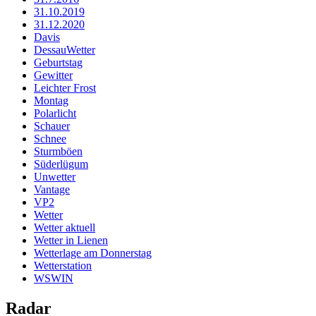
31.10.2019
31.12.2020
Davis
DessauWetter
Geburtstag
Gewitter
Leichter Frost
Montag
Polarlicht
Schauer
Schnee
Sturmböen
Süderlügum
Unwetter
Vantage
VP2
Wetter
Wetter aktuell
Wetter in Lienen
Wetterlage am Donnerstag
Wetterstation
WSWIN
Radar