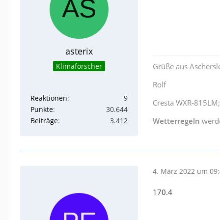
asterix
Klimaforscher
Grüße aus Aschersl
Rolf
Reaktionen
9
Cresta WXR-815LM;
Punkte
30.644
Beiträge
3.412
Wetterregeln
werd
4. März 2022 um 09
170.4