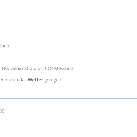
eben
 TFA Genio 300 plus; CO² Messung
en durch das
Wetter
geregelt.
:05