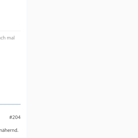
uch mal
#204
nnähernd.