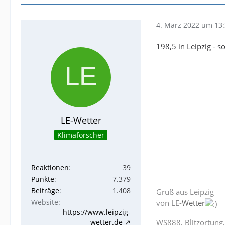
4. März 2022 um 13
198,5 in Leipzig -
LE-Wetter
Klimaforscher
Reaktionen
39
Punkte
7.379
Beiträge
1.408
Gruß aus Leipzig
Website
von LE-
Wetter
https://www.leipzig-
wetter.de
WS888, Blitzortung