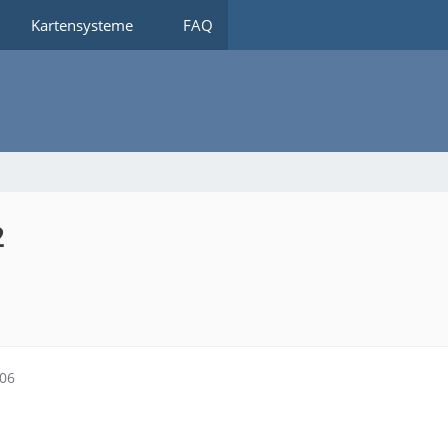
n
Kartensysteme
FAQ
2
:06