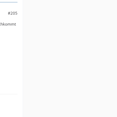
#205
urchkommt