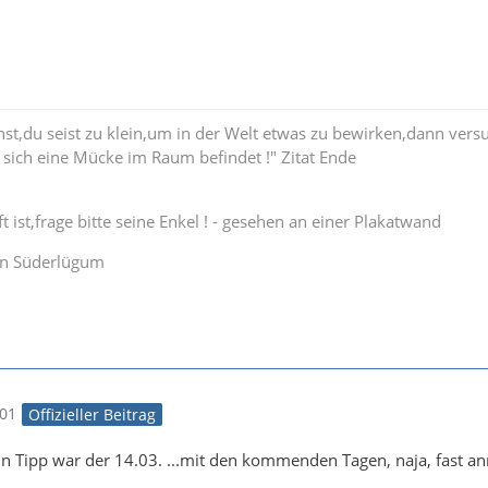
st,du seist zu klein,um in der Welt etwas zu bewirken,dann vers
sich eine Mücke im Raum befindet !" Zitat Ende
 ist,frage bitte seine Enkel ! - gesehen an einer Plakatwand
ion Süderlügum
:01
Offizieller Beitrag
in Tipp war der 14.03. ...mit den kommenden Tagen, naja, fast a