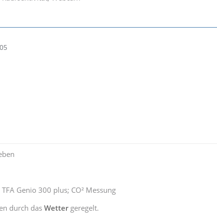
:05
eben
 TFA Genio 300 plus; CO² Messung
en durch das
Wetter
geregelt.