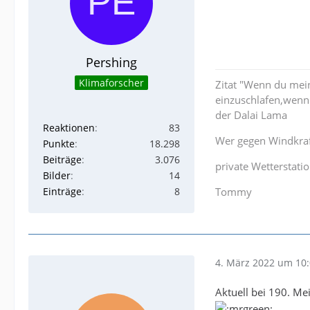
Pershing
Klimaforscher
Zitat "Wenn du mein
einzuschlafen,wenn 
der Dalai Lama
Reaktionen
83
Wer gegen Windkraft
Punkte
18.298
Beiträge
3.076
private Wetterstat
Bilder
14
Einträge
8
Tommy
4. März 2022 um 10
Aktuell bei 190. Me