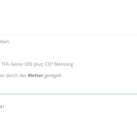
eben
 TFA Genio 300 plus; CO² Messung
en durch das
Wetter
geregelt.
:41