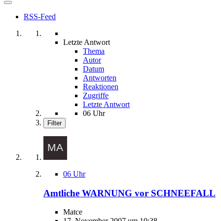
RSS-Feed
Letzte Antwort
Thema
Autor
Datum
Antworten
Reaktionen
Zugriffe
Letzte Antwort
06 Uhr
Filter
06 Uhr
Amtliche WARNUNG vor SCHNEEFALL
Matce
17. November 2007 um 10:38